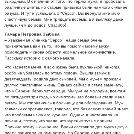
выходным. В отчаянии от того, что теряю мужа, я пробовала
различные диеты, но старые привычки были намного сильнее
разума. И тут я услышала о “Серсо”. Вы вернули мне мою
счастливую семью. Мне тридцать восемь, а я выгляжу даже
лучше, чем до родов. Спасибо!
Тамара Петровна Зыбова
– Уважаемая клиника “Серсо”, наша семья очень
признательна вам за то, что вы помогли моему мужу
помолодеть и снова обрести нормальное самочувствие.
Расскажу историю с самого начала.
Что касается меня, я всю жизнь была пухленькой, никогда
особо не убивалась по этому поводу. Вышла замуж в
девятнадцать, родила двух сыновей. Мы с мужем прожили
долгую счастливую жизнь. Однако сейчас я стала замечать,
что у Сережи барахлит сердце. Мы уже не молодые, все-таки
по пятьдесят три года, но симптомы его болезни стали меня
пугать. Мы отправились в больницу для обследования. Муж
всячески сопротивлялся, говорил, что без всяких врачей знает,
что проблемы из-за его курения. Однако я настаивала на
лечении, потому что знала, что курение тут не причем.
Причина всему – ожирение. Врачи составили для мужа целую
диету, записали на гимнастику. Но Сережа у меня тот еще