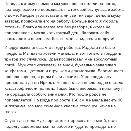
Правда, к этому времени мы уже прочно стояли на ногах,
поэтому, особо не переживая, я с головой окунулась в заботы
о доме. Каждое утро вставала ни свет ни заря, делала мужу
завтрак, провожала его на работу. Больше всего я любила
готовить. Благо ела всегда все без разбора, никогда не
поправлялась, могла хоть каждый день баловать себя
шоколадом и печеньем. Как же мне завидовали подруги!
И вдруг выяснилось, что я жду ребенка. Радости не было
предела. Мы давно хотели малыша, и вот только в тридцать
три год это случилось. Врач посоветовал мне абсолютный
покой. Муж стал ухаживать за мной, буквально заваливал
конфетами, цветами и игрушками для малыша. Беременность
прошла хорошо, и роды были легкими. У нас родилась
прелестная дочка Иринка. Но вот только после родов я стала
катастрофически полнеть. Такое было впервые, и поначалу я
не обращала особого внимания. Кто после родов не
поправляется! Но когда при росте 166 см я начала весить 98
килограмм, все мое семейное счастье стало рушиться на
глазах.
Спустя два года муж перестал интересоваться мной, стал
подолгу задерживаться на работе и куда-то пропадать по