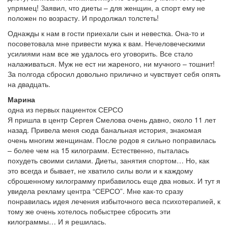
упрямец! Заявил, что диеты – для женщин, а спорт ему не
положен по возрасту. И продолжал толстеть!
Однажды к нам в гости приехали сын и невестка. Она-то и
посоветовала мне привести мужа к вам. Нечеловеческими
усилиями нам все же удалось его уговорить. Все стало
налаживаться. Муж не ест ни жареного, ни мучного – тошнит!
За полгода сбросил довольно прилично и чувствует себя опять
на двадцать.
Марина
одна из первых пациенток СЕРСО
Я пришла в центр Сергея Смелова очень давно, около 11 лет
назад. Привела меня сюда банальная история, знакомая
очень многим женщинам. После родов я сильно поправилась
– более чем на 15 килограмм. Естественно, пыталась
похудеть своими силами. Диеты, занятия спортом… Но, как
это всегда и бывает, не хватило силы воли и к каждому
сброшенному килограмму прибавилось еще два новых. И тут я
увидела рекламу центра “СЕРСО”. Мне как-то сразу
понравилась идея лечения избыточного веса психотерапией, к
тому же очень хотелось побыстрее сбросить эти
килограммы… И я решилась.